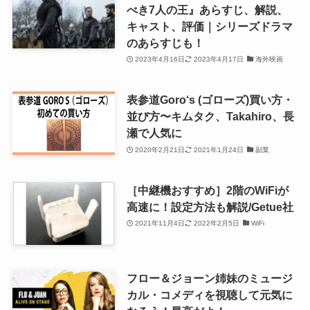
べき7人の王』あらすじ、解説、
キャスト、評価｜シリーズドラマ
のあらすじも！
2023年4月16日
2023年4月17日
海外映画
表参道Goro‘s (ゴローズ)買い方・
並び方〜キムタク、Takahiro、長
瀬で人気に
2020年2月21日
2021年1月24日
副業
［中継機おすすめ］2階のWiFiが
高速に！設定方法も解説/Getue社
2021年11月4日
2022年2月5日
WiFi
フロー＆ジョーン姉妹のミュージ
カル・コメディを視聴して元気に