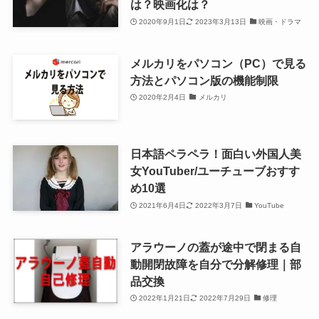
は？映画化は？
2020年9月1日
2023年3月13日
映画・ドラマ
メルカリをパソコン（PC）で見る
方法とパソコン版の機能制限
2020年2月4日
メルカリ
日本語ペラペラ！面白い外国人美
女YouTuber/ユーチューブおすす
め10選
2021年6月4日
2022年3月7日
YouTube
アラウーノの蓋が途中で閉まる自
動開閉故障を自分で分解修理｜部
品交換
2022年1月21日
2022年7月29日
修理