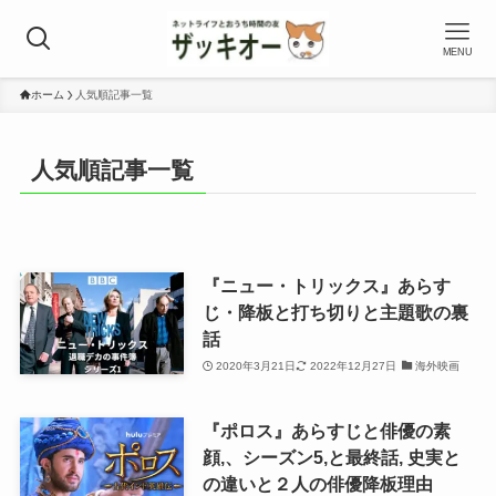
MENU
ホーム
人気順記事一覧
人気順記事一覧
『ニュー・トリックス』あらす
じ・降板と打ち切りと主題歌の裏
話
2020年3月21日
2022年12月27日
海外映画
『ポロス』あらすじと俳優の素
顔,、シーズン5,と最終話, 史実と
の違いと２人の俳優降板理由