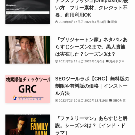
アンスプラッシュ(Unsplash)の使
い方 フリー素材、クレジット不
要、商用利用OK
2020年8月16日
2021年1月23日
画像
『ブリジャートン家』ネタバレあ
らすじシーズン2まで。黒人貴族
は実在した？シーズン3は？
2021年2月13日
2023年5月6日
海外ドラマ
SEOツールラボ【GRC】無料版の
制限や有料版の価格｜インストー
ル方法
2022年2月10日
2022年12月19日
SEO対策
『ファミリーマン』あらすじと解
説。シーズン3は？［インド・ド
ラマ］