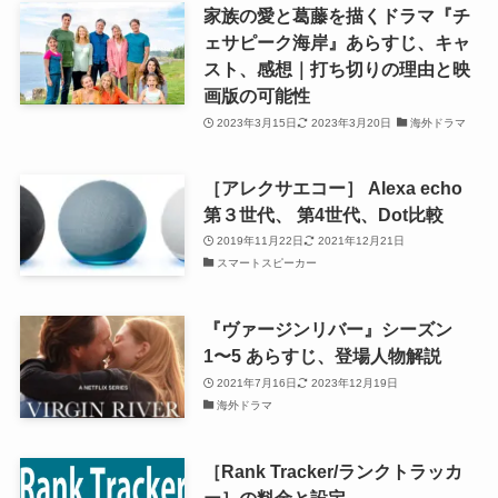
家族の愛と葛藤を描くドラマ『チ
ェサピーク海岸』あらすじ、キャ
スト、感想｜打ち切りの理由と映
画版の可能性
2023年3月15日
2023年3月20日
海外ドラマ
［アレクサエコー］ Alexa echo
第３世代、 第4世代、Dot比較
2019年11月22日
2021年12月21日
スマートスピーカー
『ヴァージンリバー』シーズン
1〜5 あらすじ、登場人物解説
2021年7月16日
2023年12月19日
海外ドラマ
［Rank Tracker/ランクトラッカ
ー］の料金と設定