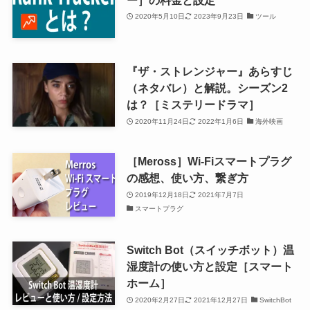
2020年5月10日
2023年9月23日
ツール
『ザ・ストレンジャー』あらすじ
（ネタバレ）と解説。シーズン2
は？［ミステリードラマ］
2020年11月24日
2022年1月6日
海外映画
［Meross］Wi-Fiスマートプラグ
の感想、使い方、繋ぎ方
2019年12月18日
2021年7月7日
スマートプラグ
Switch Bot（スイッチボット）温
湿度計の使い方と設定［スマート
ホーム］
2020年2月27日
2021年12月27日
SwitchBot