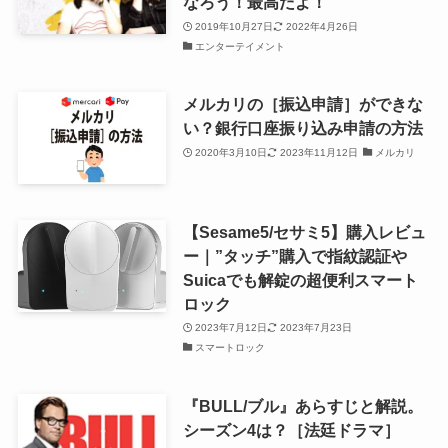
なろう！最高だよ！
2019年10月27日
2022年4月26日
エンターテイメント
メルカリの［振込申請］ができな
い？銀行口座振り込み申請の方法
2020年3月10日
2023年11月12日
メルカリ
【Sesame5/セサミ5】購入レビュ
ー｜”タッチ”購入で指紋認証や
Suicaでも解錠の超便利スマート
ロック
2023年7月12日
2023年7月23日
スマートロック
『BULL/ブル』あらすじと解説。
シーズン4は？［法廷ドラマ］