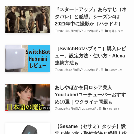
『スタートアップ』あらすじ（ネ
タバレ）と感想。シーズン4は
2021年中に撮影か［ハラドキ］
2020年9月29日
2022年3月7日
海外ドラマ
［SwitchBotハブミニ］購入レビ
ュー。設定方法・使い方・Alexa
連携方法も
2019年12月8日
2022年1月2日
SwitchBot
あしやほか在日ロシア美人
YouTuber/ユーチューバーおすす
め10選｜ウクライナ問題も
2021年2月6日
2022年3月7日
YouTube
【Sesame（セサミ）タッチ】設
定と使い方・取付方法と感想｜指