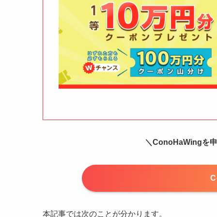
＼ConoHaWin
C
本記事では次のことが分かります。