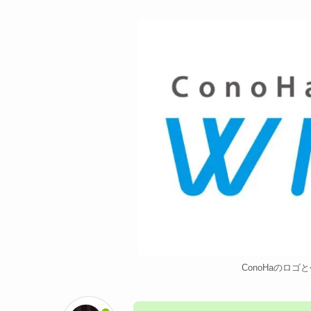
ConoHaのロ