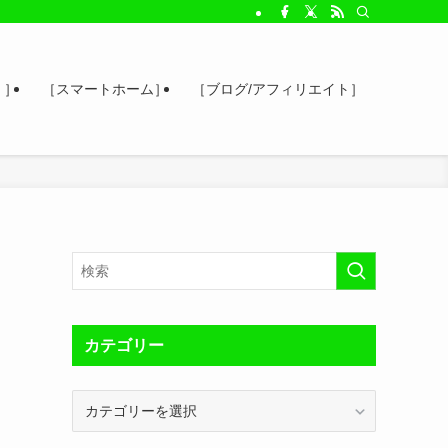
 ］
［スマートホーム］
［ブログ/アフィリエイト］
カテゴリー
カ
テ
ゴ