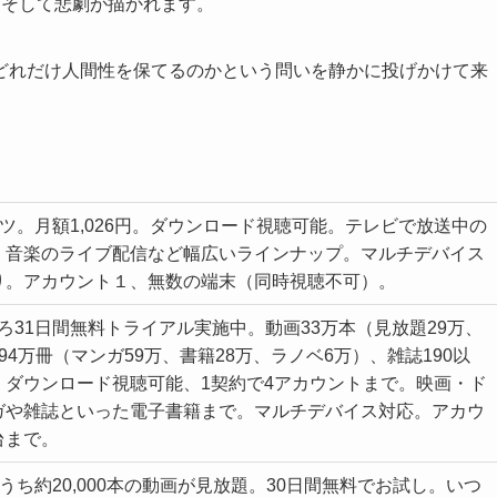
、そして悲劇が描かれます。
どれだけ人間性を保てるのかという問いを静かに投げかけて来
テンツ。月額1,026円。ダウンロード視聴可能。テレビで放送中の
、音楽のライブ配信など幅広いラインナップ。マルチデバイス
り。アカウント１、無数の端末（同時視聴不可）。
ころ31日間無料トライアル実施中。動画33万本（見放題29万、
4万冊（マンガ59万、書籍28万、ラノベ6万）、雑誌190以
、ダウンロード視聴可能、1契約で4アカウントまで。映画・ド
ガや雑誌といった電子書籍まで。マルチデバイス対応。アカウ
台まで。
そのうち約20,000本の動画が見放題。30日間無料でお試し。いつ