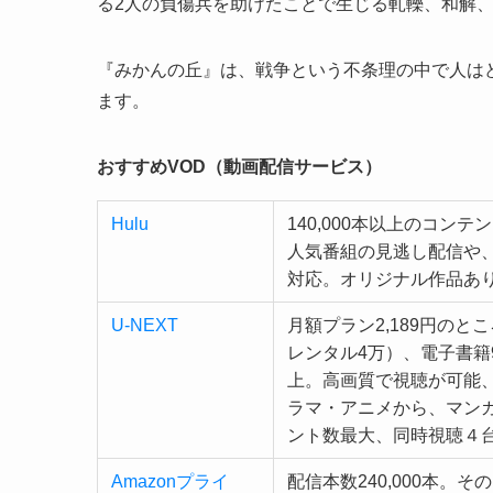
る2人の負傷兵を助けたことで生じる軋轢、和解
『みかんの丘』は、戦争という不条理の中で人は
ます。
おすすめVOD（動画配信サービス）
Hulu
140,000本以上のコン
人気番組の見逃し配信や
対応。オリジナル作品あ
U-NEXT
月額プラン2,189円のと
レンタル4万）、電子書籍9
上。高画質で視聴が可能
ラマ・アニメから、マン
ント数最大、同時視聴４
Amazonプライ
配信本数240,000本。