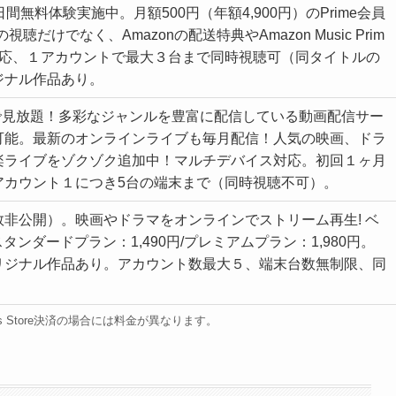
間無料体験実施中。月額500円（年額4,900円）のPrime会員
だけでなく、Amazonの配送特典やAmazon Music Prim
対応、１アカウントで最大３台まで同時視聴可（同タイトルの
ジナル作品あり。
円で見放題！多彩なジャンルを豊富に配信している動画配信サー
可能。最新のオンラインライブも毎月配信！人気の映画、ドラ
楽ライブをゾクゾク追加中！マルチデバイス対応。初回１ヶ月
アカウント１につき5台の端末まで（同時視聴不可）。
非公開）。映画やドラマをオンラインでストリーム再生! ベ
タンダードプラン：1,490円/プレミアムプラン：1,980円。
リジナル作品あり。アカウント数最大５、端末台数無制限、同
s Store決済の場合には料金が異なります。