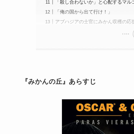
「殺し合わないか」と心配するマル
「俺の国から出て行け！」
アブハジアの士官にみかん収穫の応
『みかんの丘』あらすじ