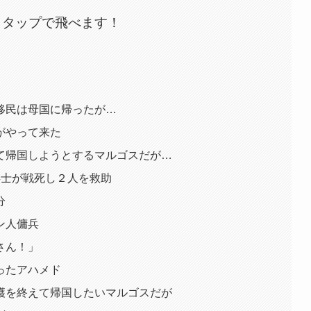
 タップで飛べます！
移民は母国に帰ったが…
がやって来た
て帰国しようとするマルゴスだが…
兵士が戦死し２人を救助
分
ン人傭兵
さん！」
ったアハメド
穫を終えて帰国したいマルゴスだが