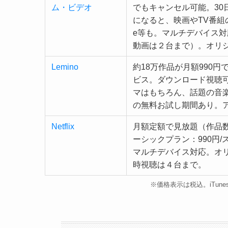
ム・ビデオ
でもキャンセル可能。30日
になると、映画やTV番組の視聴
e等も。マルチデバイス
動画は２台まで）。オリ
Lemino
約18万作品が月額990
ビス。ダウンロード視聴
マはもちろん、話題の音
の無料お試し期間あり。
Netflix
月額定額で見放題（作品数
ーシックプラン：990円/ス
マルチデバイス対応。オ
時視聴は４台まで。
※価格表示は税込。iTune