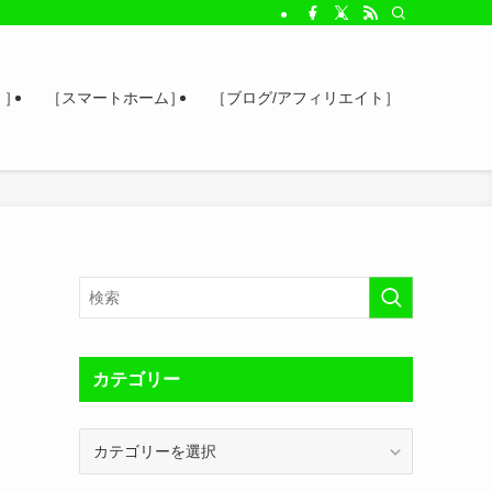
 ］
［スマートホーム］
［ブログ/アフィリエイト］
カテゴリー
カ
テ
ゴ