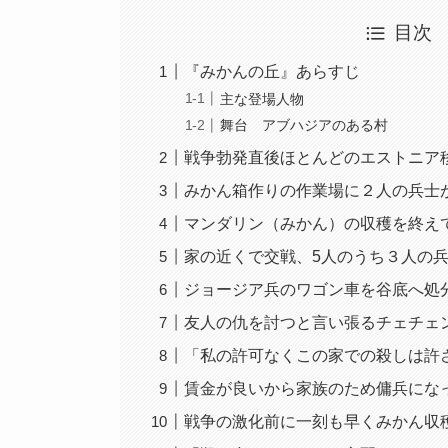
目次
『みかんの丘』あらすじ
主な登場人物
舞台 アブハジアのある村
戦争勃発直後ほとんどのエストニア
みかん箱作りの作業場に２人の兵士
マンダリン（みかん）の収穫を終え
家の近くで交戦、5人のうち３人の
ジョージア兵のワゴン車を谷底へ処
友人の仇を討つと言い張るチェチェ
「私の許可なくこの家での殺しは許
賃金が良いから家族のため傭兵にな
戦争の激化前に一刻も早くみかん収