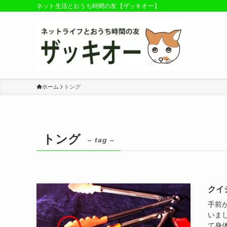
ネット生活とおうち時間の友【ザッキオー】
ホーム
トング
トング
– tag –
クイ
手前
いま
て身