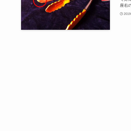
座右の
201