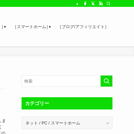
 ］
［スマートホーム］
［ブログ/アフィリエイト］
カテゴリー
カ
しま
テ
く
ゴ
私の