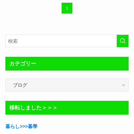
1
カテゴリー
カ
テ
ゴ
リ
移転しました＞＞＞
ー
暮らし>>>暮學