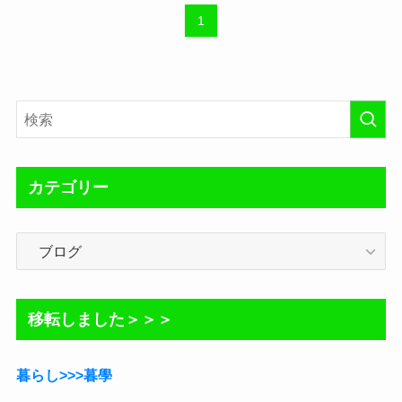
1
カテゴリー
カ
テ
ゴ
リ
移転しました＞＞＞
ー
暮らし>>>暮學