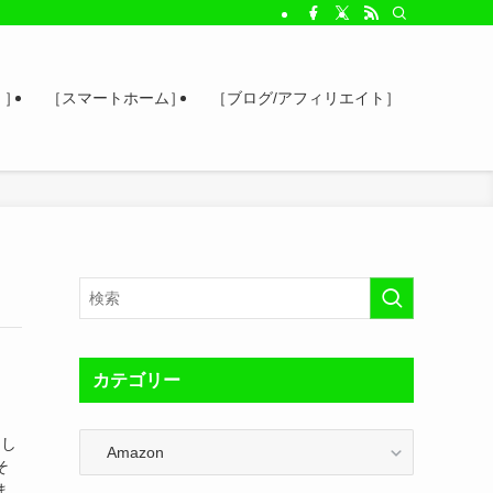
 ］
［スマートホーム］
［ブログ/アフィリエイト］
カテゴリー
カ
。し
テ
そ
ゴ
ま