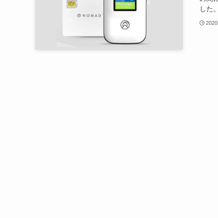
した。
202