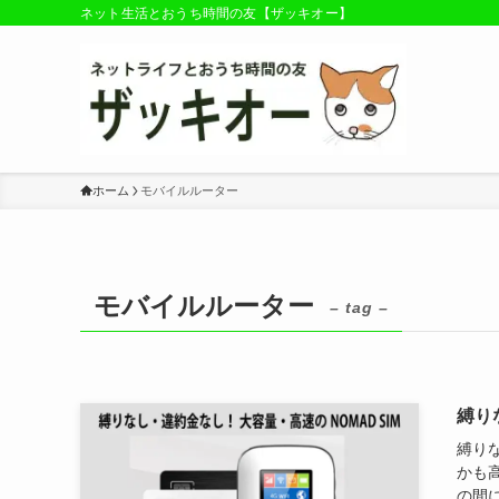
ネット生活とおうち時間の友【ザッキオー】
ホーム
モバイルルーター
モバイルルーター
– tag –
縛り
縛り
かも
の間