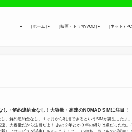
［ホーム］
［映画・ドラマ/VOD］
［ネット / PC
なし・解約違約金なし！大容量・高速のNOMAD SIMに注目！
なし、解約違約金なし、１ヶ月から利用できるというSIMが誕生したよ
高速、大容量だから注目だよ！ あの２年とか３年の縛りは嫌だったね。
に新しいサービスが誕生しちゃったりして。 いやあ、良いものが誕生し