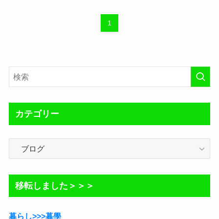
1
カテゴリー
カ
テ
ゴ
リ
移転しました＞＞＞
ー
暮らし>>>暮學